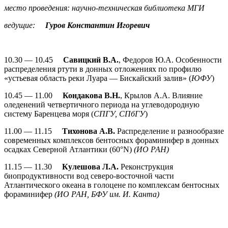
место проведения: научно-техническая библиотека МГИ
ведущие:
Гуров Константин Игоревич
10.30 — 10.45
Савицкий В.А.
, Федоров Ю.А. Особенности
распределения ртути в донных отложениях по профилю
«устьевая область реки Луара — Бискайский залив» (
ЮФУ
)
10.45 — 11.00
Кондакова В.Н.
, Крылов А.А. Влияние
оледенений четвертичного периода на углеводородную
систему Баренцева моря (
СПГУ, СПбГУ
)
11.00 — 11.15
Тихонова А.В.
Распределение и разнообразие
современных комплексов бентосных фораминифер в донных
осадках Северной Атлантики (60°N)
(ИО РАН)
11.15 — 11.30
Кулешова Л.А.
Реконструкция
биопродуктивности вод северо-восточной части
Атлантического океана в голоцене по комплексам бентосных
фораминифер
(ИО РАН, БФУ им. И. Канта)