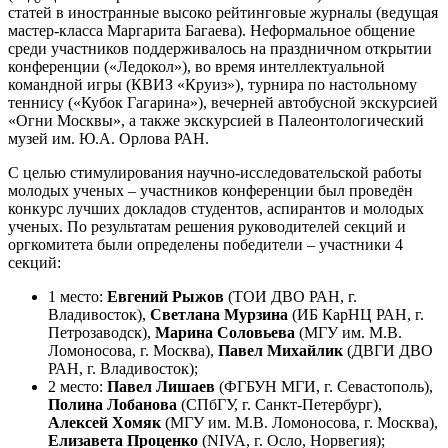
статей в иностранные высоко рейтинговые журналы (ведущая
мастер-класса Маргарита Багаева). Неформальное общение
среди участников поддерживалось на праздничном открытии
конференции («Ледокол»), во время интеллектуальной
командной игры (КВИЗ «Круиз»), турнира по настольному
теннису («Кубок Гагарина»), вечерней автобусной экскурсией
«Огни Москвы», а также экскурсией в Палеонтологический
музей им. Ю.А. Орлова РАН.
С целью стимулирования научно-исследовательской работы
молодых ученых – участников конференции был проведён
конкурс лучших докладов студентов, аспирантов и молодых
ученых. По результатам решения руководителей секций и
оргкомитета были определены победители – участники 4
секций:
1 место:
Евгений Рыжов
(ТОИ ДВО РАН, г.
Владивосток),
Светлана Мурзина
(ИБ КарНЦ РАН, г.
Петрозаводск),
Марина Соловьева
(МГУ им. М.В.
Ломоносова, г. Москва),
Павел Михайлик
(ДВГИ ДВО
РАН, г. Владивосток);
2 место:
Павел Лишаев
(ФГБУН МГИ, г. Севастополь),
Полина Лобанова
(СПбГУ, г. Санкт-Петербург),
Алексей Хомяк
(МГУ им. М.В. Ломоносова, г. Москва),
Елизавета Проценко
(NIVA, г. Осло, Норвегия);