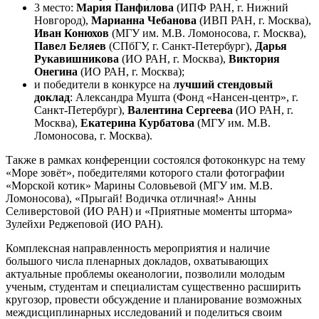
3 место:
Мария Панфилова
(ИПФ РАН, г. Нижний
Новгород),
Марианна Чебанова
(ИВП РАН, г. Москва),
Иван Конюхов
(МГУ им. М.В. Ломоносова, г. Москва),
Павел Беляев
(СПбГУ, г. Санкт-Петербург),
Дарья
Рукавишникова
(ИО РАН, г. Москва),
Виктория
Онегина
(ИО РАН, г. Москва);
и победители в конкурсе на
лучший стендовый
доклад
: Александра Мушта (Фонд «Нансен-центр», г.
Санкт-Петербург),
Валентина Сергеева
(ИО РАН, г.
Москва),
Екатерина Курбатова
(МГУ им. М.В.
Ломоносова, г. Москва).
Также в рамках конференции состоялся фотоконкурс на тему
«Море зовёт», победителями которого стали фотографии
«Морской котик» Марины Соловьевой (МГУ им. М.В.
Ломоносова), «Прыгай! Водичка отличная!» Анны
Селиверстовой (ИО РАН) и «Приятные моменты шторма»
Зулейхи Реджеповой (ИО РАН).
Комплексная направленность мероприятия и наличие
большого числа пленарных докладов, охватывающих
актуальные проблемы океанологии, позволили молодым
ученым, студентам и специалистам существенно расширить
кругозор, провести обсуждение и планирование возможных
междисциплинарных исследований и поделиться своим