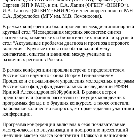
Сергеев (ИПФ РАН), к.г.н. С.А. Лапин (ФГБНУ «ВНИРО»),
И.А. Гангнус (ФГБНУ «ВНИРО») и член-корреспондент РАН
С.А. Добролюбов (МГУ им. М.В. Ломоносова).
В рамках конференции были проведены междисциплинарный
круглый стол “Исследования морских экосистем: синтез
физических, химических и биологических знаний” и круглый
стол “Актуальные проблемы диагноза и прогноза ветрового
волнения”. Круглые столы способствовали обмену
контактами, опытом и знаниями между учеными из
различных регионов России.
В рамках конференции прошли встречи с представителем
Российского научного фонда Игорем Геннадьевичем
Проценко и с начальником управления молодежных программ
Российского фонда фундаментальных исследований РФФИ
Ириной Александровной Журбиной. В рамках встреч
представители фондов рассказали о текущих молодежных
программах фонда и о будущих конкурсах, а также ответили
на большое количество вопросов, которые задавали участники
конференции.
Программа конференции включала в себя познавательные
мастер-классы по визуализации и построению презентаций
(ведущий мастер-класса Константин Шляков) и написанию