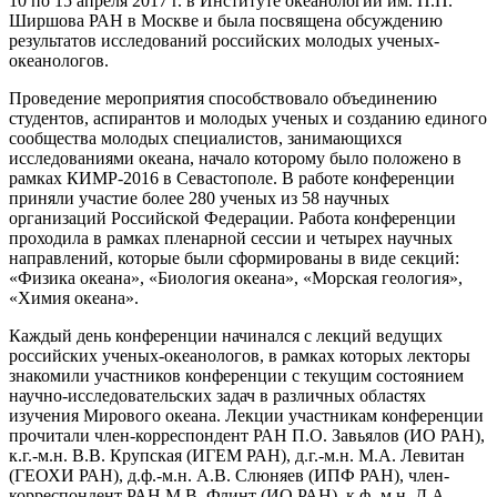
10 по 15 апреля 2017 г. в Институте океанологии им. П.П.
Ширшова РАН в Москве и была посвящена обсуждению
результатов исследований российских молодых ученых-
океанологов.
Проведение мероприятия способствовало объединению
студентов, аспирантов и молодых ученых и созданию единого
сообщества молодых специалистов, занимающихся
исследованиями океана, начало которому было положено в
рамках КИМР-2016 в Севастополе. В работе конференции
приняли участие более 280 ученых из 58 научных
организаций Российской Федерации. Работа конференции
проходила в рамках пленарной сессии и четырех научных
направлений, которые были сформированы в виде секций:
«Физика океана», «Биология океана», «Морская геология»,
«Химия океана».
Каждый день конференции начинался с лекций ведущих
российских ученых-океанологов, в рамках которых лекторы
знакомили участников конференции с текущим состоянием
научно-исследовательских задач в различных областях
изучения Мирового океана. Лекции участникам конференции
прочитали член-корреспондент РАН П.О. Завьялов (ИО РАН),
к.г.-м.н. В.В. Крупская (ИГЕМ РАН), д.г.-м.н. М.А. Левитан
(ГЕОХИ РАН), д.ф.-м.н. А.В. Слюняев (ИПФ РАН), член-
корреспондент РАН М.В. Флинт (ИО РАН), к.ф.-м.н. Д.А.