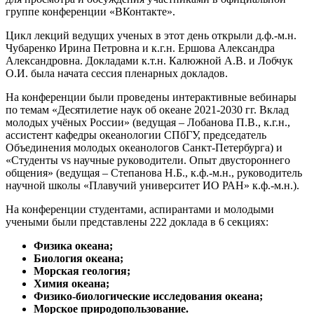
группе конференции «ВКонтакте».
Цикл лекций ведущих ученых в этот день открыли д.ф.-м.н.
Чубаренко Ирина Петровна и к.г.н. Ершова Александра
Александровна. Докладами к.т.н. Калюжной А.В. и Лобчук
О.И. была начата сессия пленарных докладов.
На конференции были проведены интерактивные вебинары
по темам «Десятилетие наук об океане 2021-2030 гг. Вклад
молодых учёных России» (ведущая – Лобанова П.В., к.г.н.,
ассистент кафедры океанологии СПбГУ, председатель
Объединения молодых океанологов Санкт-Петербурга) и
«Студенты vs научные руководители. Опыт двустороннего
общения» (ведущая – Степанова Н.Б., к.ф.-м.н., руководитель
научной школы «Плавучий университет ИО РАН» к.ф.-м.н.).
На конференции студентами, аспирантами и молодыми
учеными были представлены 222 доклада в 6 секциях:
Физика океана;
Биология океана;
Морская геология;
Химия океана;
Физико-биологические исследования океана;
Морское природопользование.