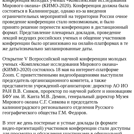
конференция молодых ученых «Комплексные исследования
Мирового океана» (КИМО-2020). Конференция должна была
состояться в Калининграде, однако из-за введения
ограничительных мероприятий на территории России очное
проведение конференции стало невозможным, и было
принято решение перенести конференцию в дистанционный
формат. Представление пленарных докладов, проведение
лекций ведущих российских ученых и общение участников
конференции было организовано на онлайн-платформах в те
же даты/изначально запланированные даты.
Открытие V Всероссийской научной конференции молодых
ученых «Комплексные исследования Мирового океана»
(КИМО-2020) состоялось 18 мая на интернет-платформе
Zoom. С приветственными видеообращениями выступили
председатель организационного комитета, а также
представители учреждений-организаторов: директор АО ИО
РАН В.В. Сивков, проректор по научной работе и инновациям
БФУ им. И. Канта М.В. Демин, генеральный директор Музея
Мирового океана С.Г. Сивкова и председатель
калининградского регионального отделения Русского
географического общества Г.М. Федоров.
В этот же день постерные и устные доклады (в формате
видео-презентаций) участников конференции стали доступны
для просмотра и обсуждения участниками в официальной