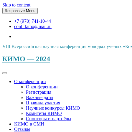
Skip to content
Responsive Menu
+7 (978) 741-10-44
conf_kimo@mail.ru
VIII Всероссийская научная конференция молодых ученых «Ко
КИМО — 2024
О конференции
О конференции
Регистрация
Важные даты
Правила участия
Научные конкурсы КИМО
Комитеты КИМО
Спонсоры и партнёры
КИМО в СМИ
Отзывы