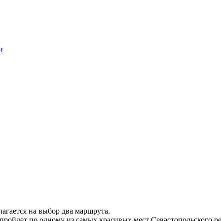
и
агается на выбор два маршрута.
пройдет по одному из самых красивых мест Севастопольского р