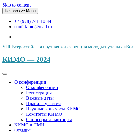
Skip to content
Responsive Menu
+7 (978) 741-10-44
conf_kimo@mail.ru
VIII Всероссийская научная конференция молодых ученых «Ко
КИМО — 2024
О конференции
О конференции
Регистрация
Важные даты
Правила участия
Научные конкурсы КИМО
Комитеты КИМО
Спонсоры и партнёры
КИМО в СМИ
Отзывы