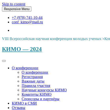
Skip to content
Responsive Menu
+7 (978) 741-10-44
conf_kimo@mail.ru
VIII Всероссийская научная конференция молодых ученых «Ко
КИМО — 2024
О конференции
О конференции
Регистрация
Важные даты
Правила участия
Научные конкурсы КИМО
Комитеты КИМО
Спонсоры и партнёры
КИМО в СМИ
Отзывы