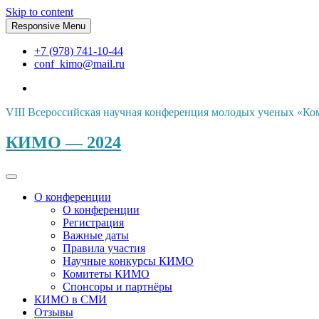
Skip to content
Responsive Menu
+7 (978) 741-10-44
conf_kimo@mail.ru
VIII Всероссийская научная конференция молодых ученых «Ко
КИМО — 2024
О конференции
О конференции
Регистрация
Важные даты
Правила участия
Научные конкурсы КИМО
Комитеты КИМО
Спонсоры и партнёры
КИМО в СМИ
Отзывы