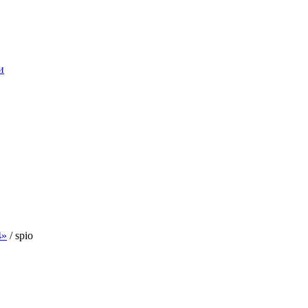
и
»
/
spio