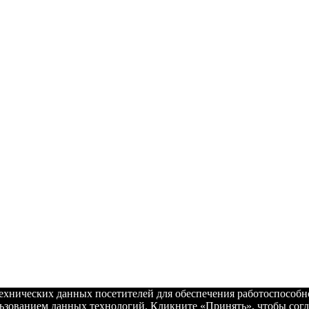
технических данных посетителей для обеспечения работоспособ
льзованием данных технологий. Кликните «Принять», чтобы согл