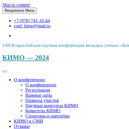
Skip to content
Responsive Menu
+7 (978) 741-10-44
conf_kimo@mail.ru
VIII Всероссийская научная конференция молодых ученых «Ко
КИМО — 2024
О конференции
О конференции
Регистрация
Важные даты
Правила участия
Научные конкурсы КИМО
Комитеты КИМО
Спонсоры и партнёры
КИМО в СМИ
Отзывы