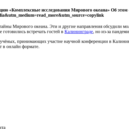
цию «Комплексные исследования Мирового океана» Об этом 
_media&utm_medium=read_more&utm_source=copylink
тайны Мирового океана. Эти и другие направления обсудили мо
 готовились встречать гостей в
Калининграде
, но из-за пандем
 учёных, принимающих участие научной конференции в Калининг
т в онлайн формате.