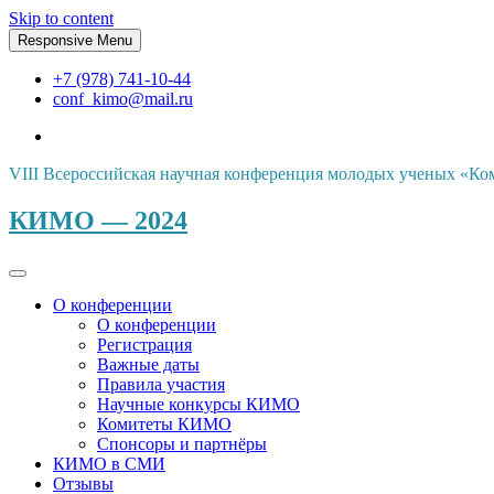
Skip to content
Responsive Menu
+7 (978) 741-10-44
conf_kimo@mail.ru
VIII Всероссийская научная конференция молодых ученых «Ко
КИМО — 2024
О конференции
О конференции
Регистрация
Важные даты
Правила участия
Научные конкурсы КИМО
Комитеты КИМО
Спонсоры и партнёры
КИМО в СМИ
Отзывы