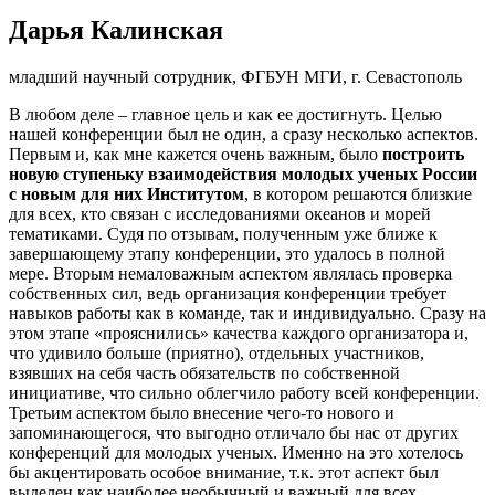
Дарья Калинская
младший научный сотрудник, ФГБУН МГИ, г. Севастополь
В любом деле – главное цель и как ее достигнуть. Целью
нашей конференции был не один, а сразу несколько аспектов.
Первым и, как мне кажется очень важным, было
построить
новую ступеньку взаимодействия молодых ученых России
с новым для них Институтом
, в котором решаются близкие
для всех, кто связан с исследованиями океанов и морей
тематиками. Судя по отзывам, полученным уже ближе к
завершающему этапу конференции, это удалось в полной
мере. Вторым немаловажным аспектом являлась проверка
собственных сил, ведь организация конференции требует
навыков работы как в команде, так и индивидуально. Сразу на
этом этапе «прояснились» качества каждого организатора и,
что удивило больше (приятно), отдельных участников,
взявших на себя часть обязательств по собственной
инициативе, что сильно облегчило работу всей конференции.
Третьим аспектом было внесение чего-то нового и
запоминающегося, что выгодно отличало бы нас от других
конференций для молодых ученых. Именно на это хотелось
бы акцентировать особое внимание, т.к. этот аспект был
выделен как наиболее необычный и важный для всех